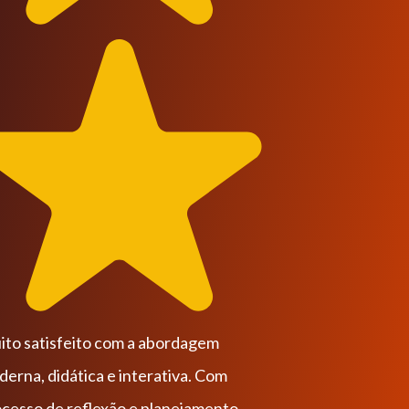
em
Com
ento,