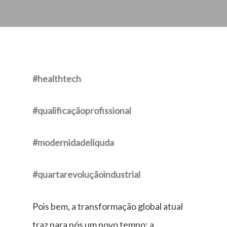
#healthtech
#qualificaçãoprofissional
#modernidadelíquda
#quartarevoluçãoindustrial
Pois bem, a transformação global atual
traz para nós um novo tempo: a